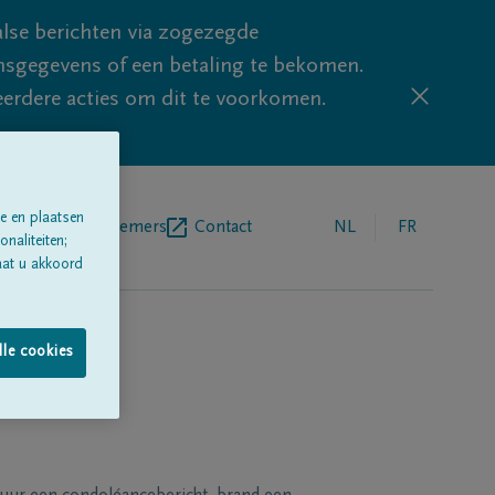
lse berichten via zogezegde
sgegevens of een betaling te bekomen.
eerdere acties om dit te voorkomen.
e en plaatsen
egrafenisondernemers
Contact
NL
FR
naliteiten;
aat u akkoord
lle cookies