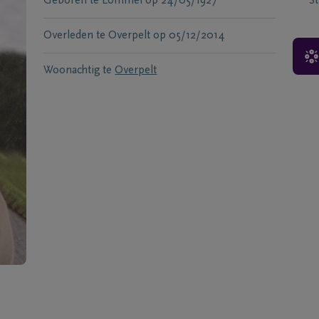
Geboren te
Lommel
op
24/05/1927
S
Overleden te
Overpelt
op
05/12/2014
Woonachtig te
Overpelt