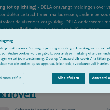
ng tot oplichting) -
DELA ontvangt meldingen over va
ondoléance tracht men mailadressen, andere persoon
controleer de afzender zorgvuldig. DELA onderneemt m
 nooit volledig uit te sluiten, dus blijf waakzaam.
nisgeving
te gebruikt cookies. Sommige zijn nodig voor de goede werking van de websit
Alle rouwberichten
Over ons
B
sch. Andere cookies worden gebruikt voor analyse, marketing of andere functio
ragen we wél jouw toestemming. Door op “Aanvaard alle cookies” te klikken g
laan van alle cookies op uw apparaat. Je kan ook je voorkeuren zelf instellen.
rkeuren zelf in
Alles afwijzen
Aanvaard a
ekhoven