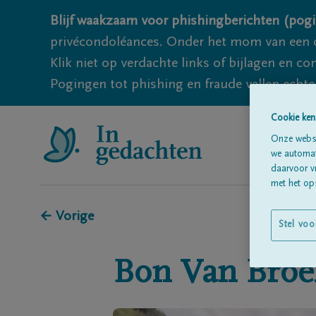
Blijf waakzaam voor phishingberichten (pogi
privécondoléances. Onder het mom van een c
Klik niet op verdachte links of bijlagen en 
Pogingen tot phishing en fraude vallen echter
Cookie ken
Onze websi
we automati
daarvoor v
met het ops
← Vorige
Stel voo
Bon
Van Bro