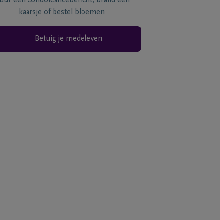
tuur een condoléancebericht, brand een
kaarsje of bestel bloemen
Betuig je medeleven