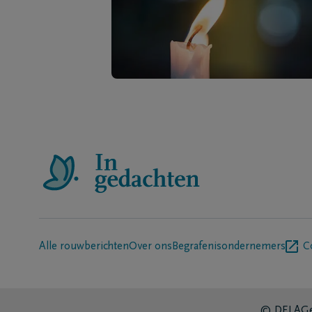
Alle rouwberichten
Over ons
Begrafenisondernemers
C
© DELA
Ge