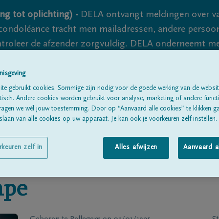
ng tot oplichting) -
DELA ontvangt meldingen over va
ondoléance tracht men mailadressen, andere persoon
controleer de afzender zorgvuldig. DELA onderneemt m
 nooit volledig uit te sluiten, dus blijf waakzaam.
nisgeving
te gebruikt cookies. Sommige zijn nodig voor de goede werking van de websit
sch. Andere cookies worden gebruikt voor analyse, marketing of andere functio
Alle rouwberichten
Over ons
B
ragen we wél jouw toestemming. Door op “Aanvaard alle cookies” te klikken g
laan van alle cookies op uw apparaat. Je kan ook je voorkeuren zelf instellen.
rkeuren zelf in
Alles afwijzen
Aanvaard a
mpe