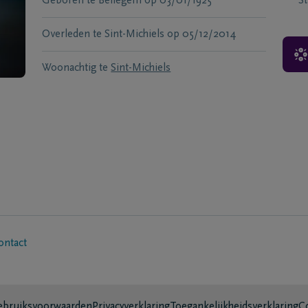
Geboren te
Bellegem
op
03/01/1925
S
Overleden te
Sint-Michiels
op
05/12/2014
Woonachtig te
Sint-Michiels
ontact
bruiksvoorwaarden
Privacyverklaring
Toegankelijkheidsverklaring
C