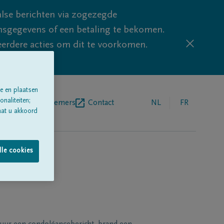
lse berichten via zogezegde
sgegevens of een betaling te bekomen.
eerdere acties om dit te voorkomen.
e en plaatsen
naliteiten;
egrafenisondernemers
Contact
NL
FR
aat u akkoord
lle cookies