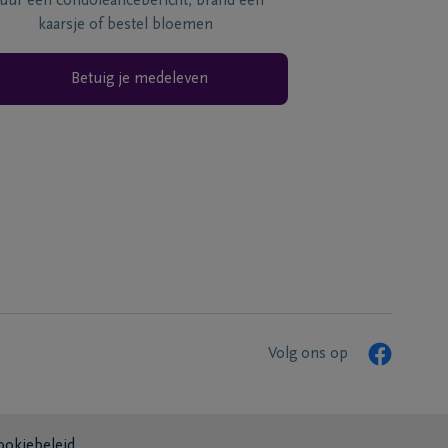
tuur een condoléancebericht, brand een
kaarsje of bestel bloemen
Betuig je medeleven
Volg ons op
ookiebeleid