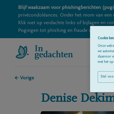
Blijf waakzaam voor phishingberichten (pogi
privécondoléances. Onder het mom van een c
Klik niet op verdachte links of bijlagen en 
Pogingen tot phishing en fraude vallen echter
Cookie ken
Onze websi
we automati
daarvoor v
met het ops
Stel voo
← Vorige
Denise
Deki