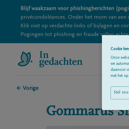
Blijf waakzaam voor phishingberichten (pogi
privécondoléances. Onder het mom van een c
Klik niet op verdachte links of bijlagen en 
Pogingen tot phishing en fraude vallen echter
Cookie ken
Onze websi
we automati
daarvoor v
met het ops
← Vorige
Stel voo
Gommarus
S