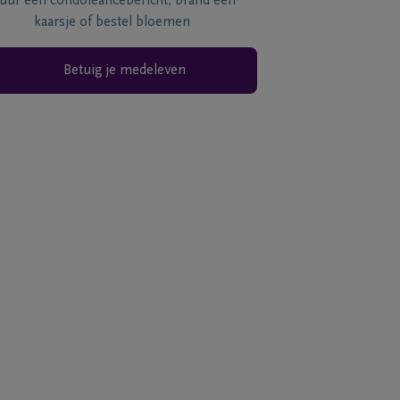
tuur een condoléancebericht, brand een
kaarsje of bestel bloemen
Betuig je medeleven