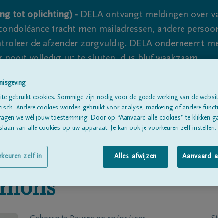
ng tot oplichting) -
DELA ontvangt meldingen over va
ondoléance tracht men mailadressen, andere persoon
controleer de afzender zorgvuldig. DELA onderneemt m
 nooit volledig uit te sluiten, dus blijf waakzaam.
nisgeving
te gebruikt cookies. Sommige zijn nodig voor de goede werking van de websit
Alle rouwberichten
Over ons
B
sch. Andere cookies worden gebruikt voor analyse, marketing of andere functio
ragen we wél jouw toestemming. Door op “Aanvaard alle cookies” te klikken g
laan van alle cookies op uw apparaat. Je kan ook je voorkeuren zelf instellen.
rkeuren zelf in
Alles afwijzen
Aanvaard a
imons