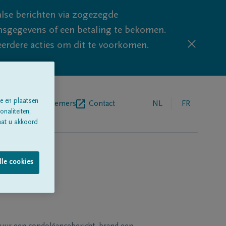
lse berichten via zogezegde
sgegevens of een betaling te bekomen.
eerdere acties om dit te voorkomen.
e en plaatsen
egrafenisondernemers
Contact
NL
FR
naliteiten;
aat u akkoord
lle cookies