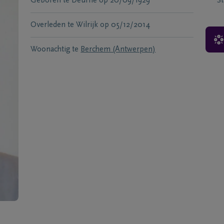
Geboren te
Deurne
op
20/09/1929
S
Overleden te
Wilrijk
op
05/12/2014
Woonachtig te
Berchem (Antwerpen)