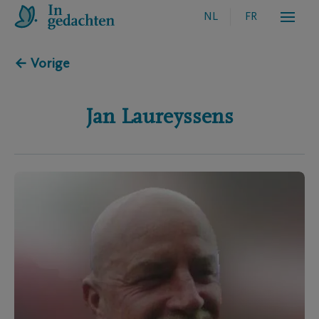
NL
FR
← Vorige
Jan
Laureyssens