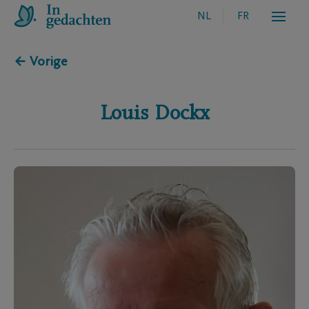
NL
FR
← Vorige
Louis
Dockx