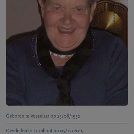
Geboren te
Vosselaar
op
23/08/1932
Overleden te
Turnhout
op
05/12/2015