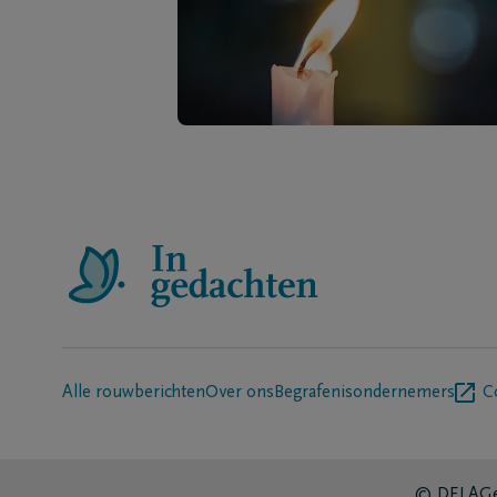
Alle rouwberichten
Over ons
Begrafenisondernemers
C
© DELA
Ge