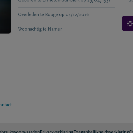
Geboren te
Ermeton-Sur-Biert
op
29/04/1931
S
Overleden te
Bouge
op
05/12/2016
Woonachtig te
Namur
ontact
bruiksvoorwaarden
Privacyverklaring
Toegankelijkheidsverklaring
C