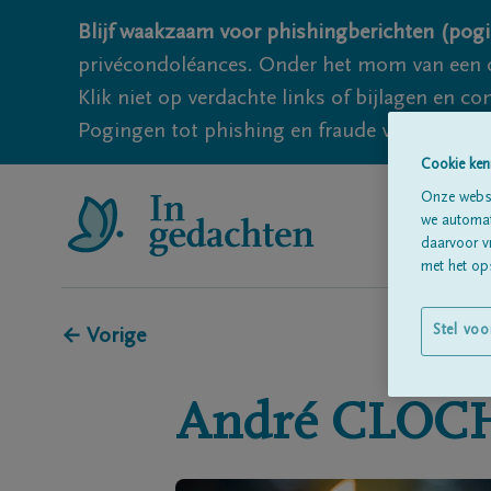
Blijf waakzaam voor phishingberichten (pogi
privécondoléances. Onder het mom van een c
Klik niet op verdachte links of bijlagen en 
Pogingen tot phishing en fraude vallen echter
Cookie ken
Onze websi
we automati
daarvoor v
met het ops
Stel voo
← Vorige
André
CLOC