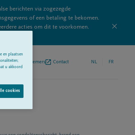
lse berichten via zogezegde
sgegevens of een betaling te bekomen.
eerdere acties om dit te voorkomen.
e en plaatsen
naliteiten;
egrafenisondernemers
Contact
NL
FR
aat u akkoord
lle cookies