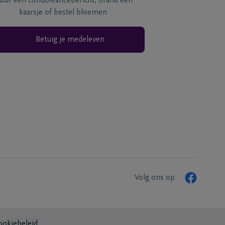
tuur een condoléancebericht, brand een
kaarsje of bestel bloemen
Betuig je medeleven
Volg ons op
ookiebeleid