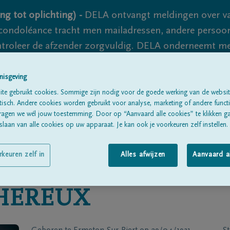
ng tot oplichting) -
DELA ontvangt meldingen over va
ondoléance tracht men mailadressen, andere persoon
controleer de afzender zorgvuldig. DELA onderneemt m
 nooit volledig uit te sluiten, dus blijf waakzaam.
nisgeving
te gebruikt cookies. Sommige zijn nodig voor de goede werking van de websit
sch. Andere cookies worden gebruikt voor analyse, marketing of andere functio
Alle rouwberichten
Over ons
B
ragen we wél jouw toestemming. Door op “Aanvaard alle cookies” te klikken g
laan van alle cookies op uw apparaat. Je kan ook je voorkeuren zelf instellen.
rkeuren zelf in
Alles afwijzen
Aanvaard a
HEREUX