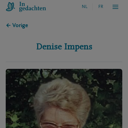
NL
FR
← Vorige
Denise
Impens