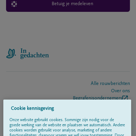
Betuig je medeleven
Alle rouwberichten
Over ons
Begrafenisondernemers
Contact
Cookie kennisgeving
Onze website gebruikt cookies. Sommige zijn nodig voor de
goede werking van de website en plaatsen we automatisch. Andere
Volg ons op
cookies worden gebruikt voor analyse, marketing of andere
functionaliteiten; daarvoor vragen we wél jouw toestemming. Door