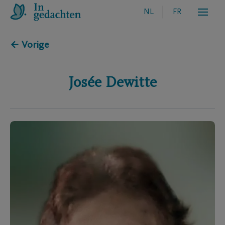
NL
FR
← Vorige
Josée
Dewitte