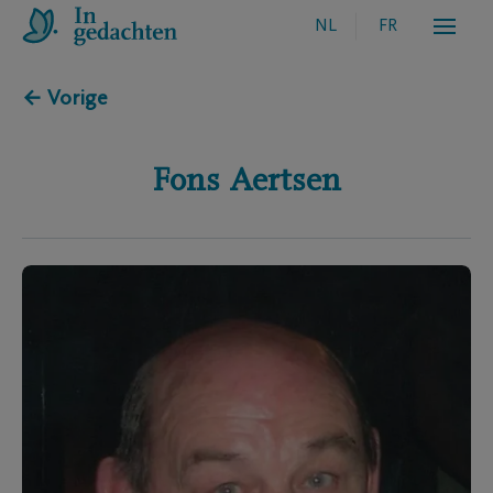
NL
FR
← Vorige
Fons
Aertsen