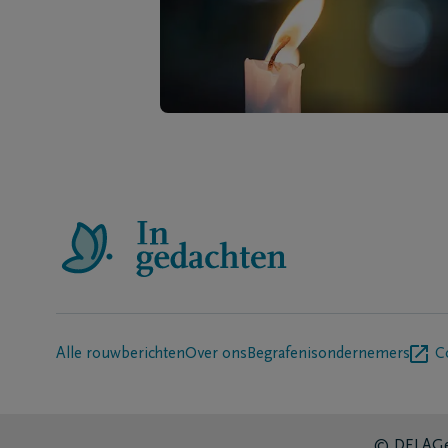
Alle rouwberichten
Over ons
Begrafenisondernemers
C
© DELA
Ge