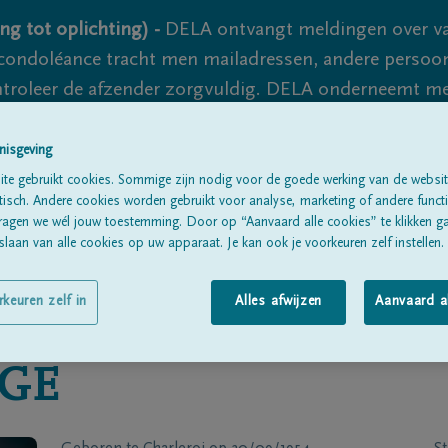
ng tot oplichting) -
DELA ontvangt meldingen over va
ondoléance tracht men mailadressen, andere persoon
controleer de afzender zorgvuldig. DELA onderneemt m
 nooit volledig uit te sluiten, dus blijf waakzaam.
nisgeving
te gebruikt cookies. Sommige zijn nodig voor de goede werking van de websit
sch. Andere cookies worden gebruikt voor analyse, marketing of andere functio
Alle rouwberichten
Over ons
B
ragen we wél jouw toestemming. Door op “Aanvaard alle cookies” te klikken g
laan van alle cookies op uw apparaat. Je kan ook je voorkeuren zelf instellen.
rkeuren zelf in
Alles afwijzen
Aanvaard a
GE