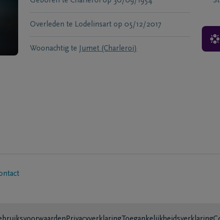
Geboren te
Charleroi
op
30/09/1954
S
Overleden te
Lodelinsart
op
05/12/2017
Woonachtig te
Jumet (Charleroi)
ontact
bruiksvoorwaarden
Privacyverklaring
Toegankelijkheidsverklaring
C