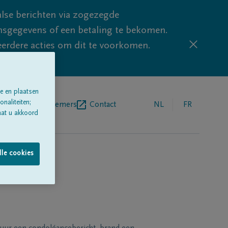
lse berichten via zogezegde
sgegevens of een betaling te bekomen.
eerdere acties om dit te voorkomen.
e en plaatsen
naliteiten;
egrafenisondernemers
Contact
NL
FR
aat u akkoord
lle cookies