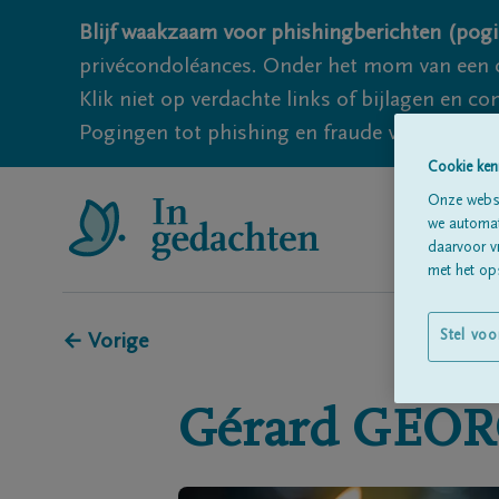
Blijf waakzaam voor phishingberichten (pogi
privécondoléances. Onder het mom van een c
Klik niet op verdachte links of bijlagen en 
Pogingen tot phishing en fraude vallen echter
Cookie ken
Onze websi
we automati
daarvoor v
met het ops
Stel voo
← Vorige
Gérard
GEOR