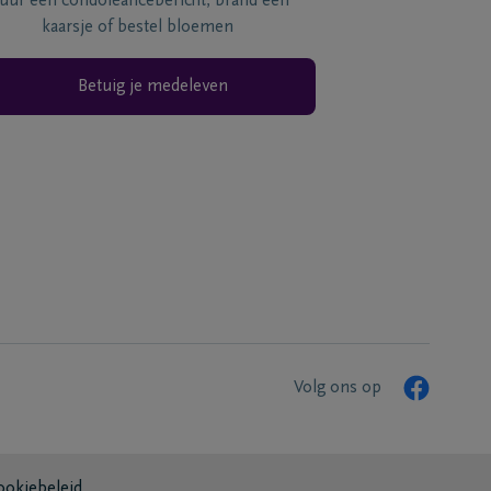
tuur een condoléancebericht, brand een
kaarsje of bestel bloemen
Betuig je medeleven
Volg ons op
ookiebeleid