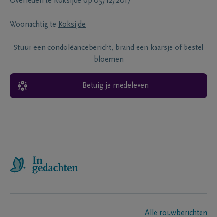
Overleden te
Koksijde
op
05/12/2017
Woonachtig te
Koksijde
Stuur een condoléancebericht, brand een kaarsje of bestel
bloemen
Betuig je medeleven
Alle rouwberichten