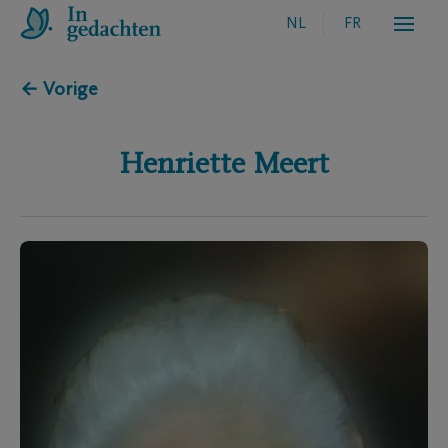
NL
FR
← Vorige
Henriette
Meert