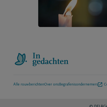
Alle rouwberichten
Over ons
Begrafenisondernemers
C
© DELA
Ge