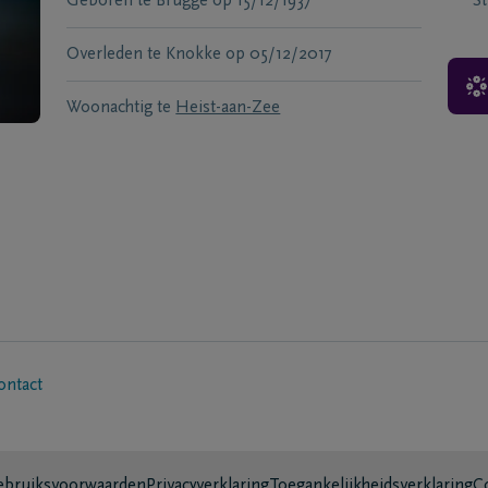
Geboren te
Brugge
op
15/12/1937
S
Overleden te
Knokke
op
05/12/2017
Woonachtig te
Heist-aan-Zee
ontact
bruiksvoorwaarden
Privacyverklaring
Toegankelijkheidsverklaring
C