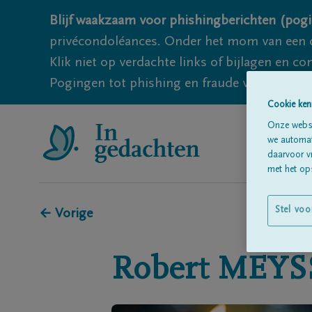
Blijf waakzaam voor phishingberichten (pogi
privécondoléances. Onder het mom van een c
Klik niet op verdachte links of bijlagen en 
Pogingen tot phishing en fraude vallen echter
Cookie ken
Onze websi
we automati
daarvoor v
met het ops
Stel voo
← Vorige
Robert
MEYS