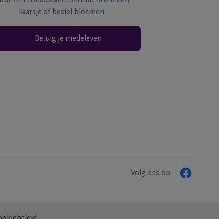
tuur een condoléancebericht, brand een
kaarsje of bestel bloemen
Betuig je medeleven
Volg ons op
ookiebeleid