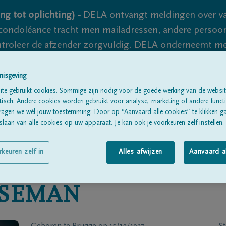
ng tot oplichting) -
DELA ontvangt meldingen over va
ondoléance tracht men mailadressen, andere persoon
controleer de afzender zorgvuldig. DELA onderneemt m
 nooit volledig uit te sluiten, dus blijf waakzaam.
nisgeving
te gebruikt cookies. Sommige zijn nodig voor de goede werking van de websit
sch. Andere cookies worden gebruikt voor analyse, marketing of andere functio
Alle rouwberichten
Over ons
B
ragen we wél jouw toestemming. Door op “Aanvaard alle cookies” te klikken g
laan van alle cookies op uw apparaat. Je kan ook je voorkeuren zelf instellen.
rkeuren zelf in
Alles afwijzen
Aanvaard a
SEMAN