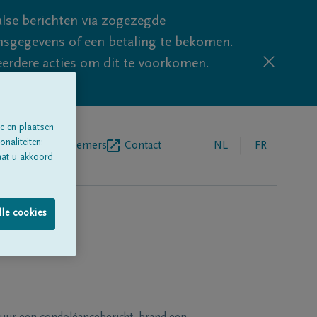
lse berichten via zogezegde
sgegevens of een betaling te bekomen.
eerdere acties om dit te voorkomen.
e en plaatsen
naliteiten;
egrafenisondernemers
Contact
NL
FR
aat u akkoord
lle cookies