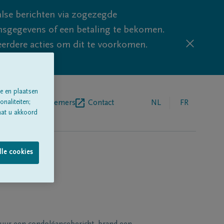
lse berichten via zogezegde
sgegevens of een betaling te bekomen.
eerdere acties om dit te voorkomen.
e en plaatsen
naliteiten;
egrafenisondernemers
Contact
NL
FR
aat u akkoord
lle cookies