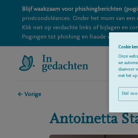
Blijf waakzaam voor phishingberichten (pogi
privécondoléances. Onder het mom van een c
Klik niet op verdachte links of bijlagen en 
Pogingen tot phishing en fraude vallen echter
Cookie ken
Onze websi
we automati
daarvoor v
met het ops
← Vorige
Stel voo
Antoinetta
St