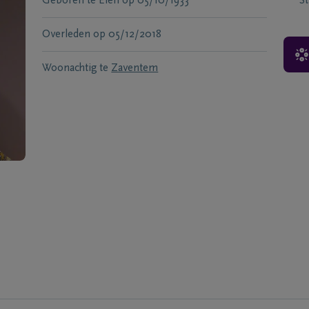
Geboren te
Elen
op
05/10/1933
S
Overleden
op
05/12/2018
Woonachtig te
Zaventem