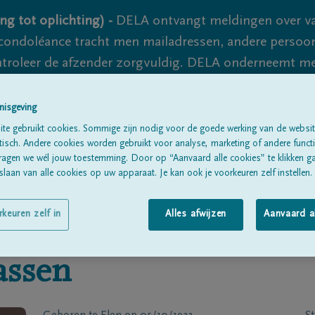
ng tot oplichting) -
DELA ontvangt meldingen over va
ondoléance tracht men mailadressen, andere persoon
controleer de afzender zorgvuldig. DELA onderneemt m
 nooit volledig uit te sluiten, dus blijf waakzaam.
nisgeving
te gebruikt cookies. Sommige zijn nodig voor de goede werking van de websit
sch. Andere cookies worden gebruikt voor analyse, marketing of andere functio
Alle rouwberichten
Over ons
B
ragen we wél jouw toestemming. Door op “Aanvaard alle cookies” te klikken g
laan van alle cookies op uw apparaat. Je kan ook je voorkeuren zelf instellen.
rkeuren zelf in
Alles afwijzen
Aanvaard a
assen