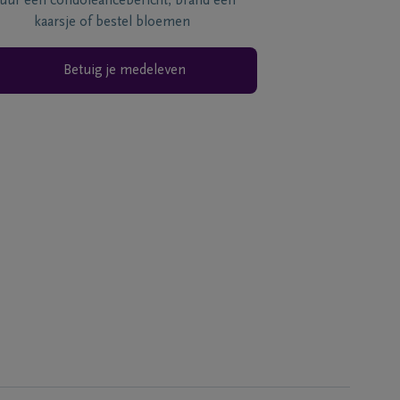
tuur een condoléancebericht, brand een
kaarsje of bestel bloemen
Betuig je medeleven