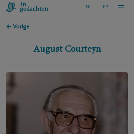
NL
FR
← Vorige
August
Courteyn