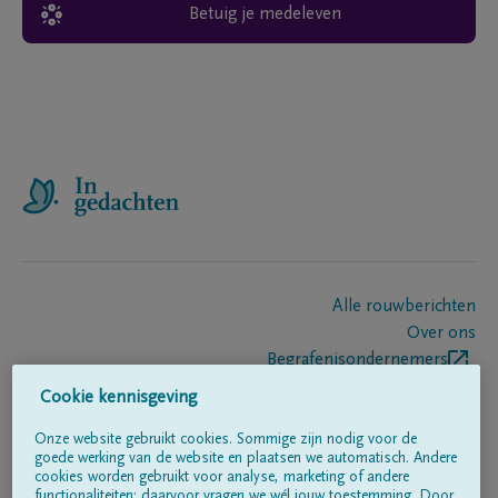
Betuig je medeleven
Alle rouwberichten
Over ons
Begrafenisondernemers
Contact
Cookie kennisgeving
Onze website gebruikt cookies. Sommige zijn nodig voor de
goede werking van de website en plaatsen we automatisch. Andere
Volg ons op
cookies worden gebruikt voor analyse, marketing of andere
functionaliteiten; daarvoor vragen we wél jouw toestemming. Door