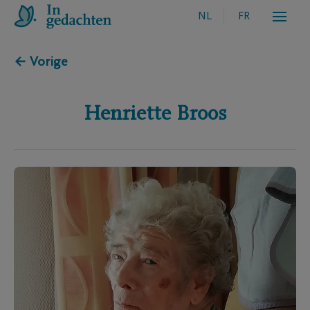
NL
FR
← Vorige
Henriette
Broos