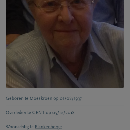
Geboren te
Moeskroen
op
01/08/1937
Overleden te
GENT
op
05/12/2018
Woonachtig te
Blankenberge