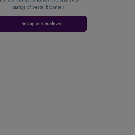
tuur een condoléancebericht, brand een
kaarsje of bestel bloemen
Betuig je medeleven