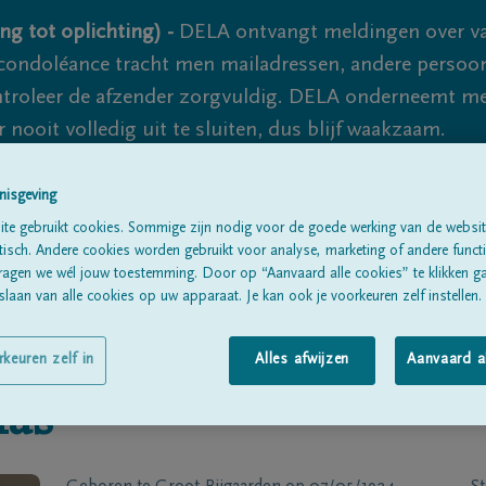
ng tot oplichting) -
DELA ontvangt meldingen over va
ondoléance tracht men mailadressen, andere persoon
controleer de afzender zorgvuldig. DELA onderneemt m
 nooit volledig uit te sluiten, dus blijf waakzaam.
nisgeving
Alle rouwberichten
Over ons
B
te gebruikt cookies. Sommige zijn nodig voor de goede werking van de websit
sch. Andere cookies worden gebruikt voor analyse, marketing of andere functio
ragen we wél jouw toestemming. Door op “Aanvaard alle cookies” te klikken g
laan van alle cookies op uw apparaat. Je kan ook je voorkeuren zelf instellen.
rkeuren zelf in
Alles afwijzen
Aanvaard a
las