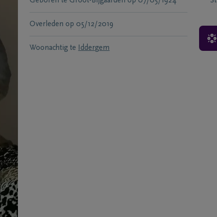
Geboren te
Groot-Bijgaarden
op
07/05/1924
S
Overleden
op
05/12/2019
Woonachtig te
Iddergem