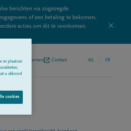
lse berichten via zogezegde
sgegevens of een betaling te bekomen.
eerdere acties om dit te voorkomen.
egrafenisondernemers
Contact
NL
FR
e en plaatsen
naliteiten;
aat u akkoord
lle cookies