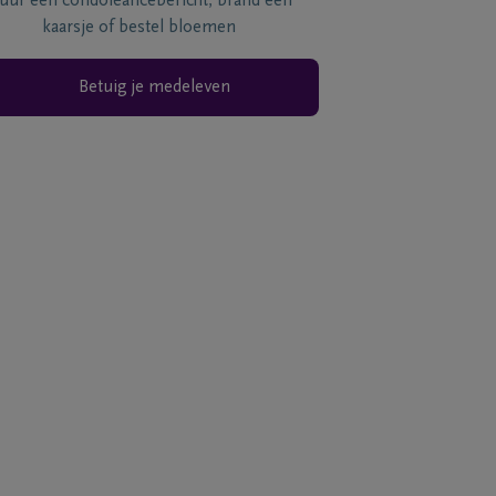
tuur een condoléancebericht, brand een
kaarsje of bestel bloemen
Betuig je medeleven