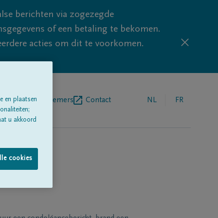
lse berichten via zogezegde
sgegevens of een betaling te bekomen.
eerdere acties om dit te voorkomen.
egrafenisondernemers
Contact
NL
FR
e en plaatsen
naliteiten;
aat u akkoord
lle cookies