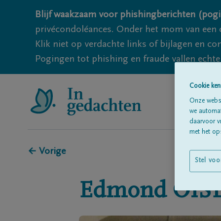
Blijf waakzaam voor phishingberichten (pogi
privécondoléances. Onder het mom van een c
Klik niet op verdachte links of bijlagen en 
Pogingen tot phishing en fraude vallen echter
Cookie ken
Onze websi
we automati
daarvoor v
met het ops
← Vorige
Stel voo
Edmond
OIS