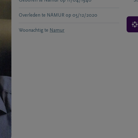
Geboren te
Namur
op
11/04/1940
S
Overleden te
NAMUR
op
05/12/2020
Woonachtig te
Namur