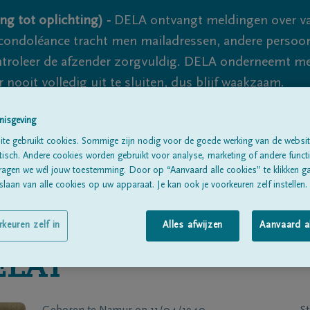
ng tot oplichting) -
DELA ontvangt meldingen over va
ondoléance tracht men mailadressen, andere persoon
controleer de afzender zorgvuldig. DELA onderneemt m
 nooit volledig uit te sluiten, dus blijf waakzaam.
nisgeving
Alle rouwberichten
Over ons
B
te gebruikt cookies. Sommige zijn nodig voor de goede werking van de websit
sch. Andere cookies worden gebruikt voor analyse, marketing of andere functio
ragen we wél jouw toestemming. Door op “Aanvaard alle cookies” te klikken g
laan van alle cookies op uw apparaat. Je kan ook je voorkeuren zelf instellen.
rkeuren zelf in
Alles afwijzen
Aanvaard a
ELAY