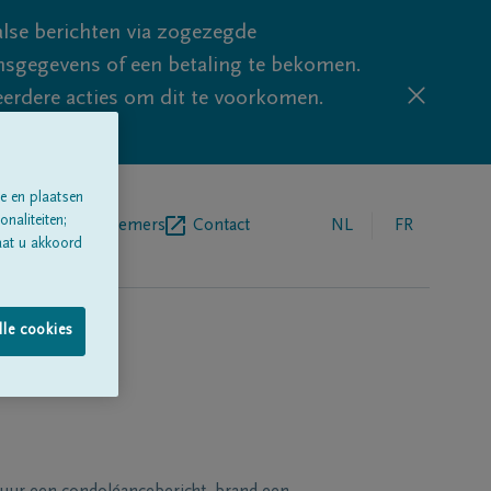
lse berichten via zogezegde
sgegevens of een betaling te bekomen.
eerdere acties om dit te voorkomen.
e en plaatsen
naliteiten;
egrafenisondernemers
Contact
NL
FR
aat u akkoord
lle cookies