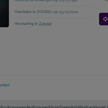
Geboren te
Antwerpen
op
26/07/1936
S
Overleden te
ZOERSEL
op
05/12/2020
Woonachtig te
Zoersel
ontact
bruiksvoorwaarden
Privacyverklaring
Toegankelijkheidsverklaring
C