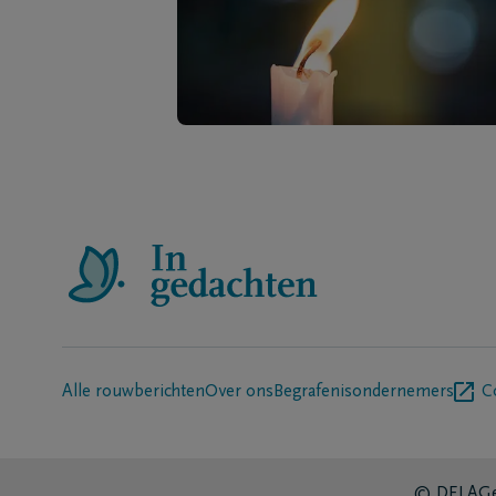
Alle rouwberichten
Over ons
Begrafenisondernemers
C
© DELA
Ge