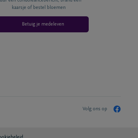
tuur een condoléancebericht, brand een
kaarsje of bestel bloemen
Betuig je medeleven
Volg ons op
ookiebeleid