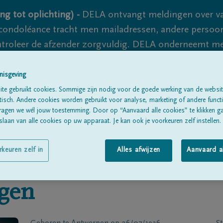
ng tot oplichting) -
DELA ontvangt meldingen over va
ondoléance tracht men mailadressen, andere persoon
controleer de afzender zorgvuldig. DELA onderneemt m
 nooit volledig uit te sluiten, dus blijf waakzaam.
nisgeving
te gebruikt cookies. Sommige zijn nodig voor de goede werking van de websit
sch. Andere cookies worden gebruikt voor analyse, marketing of andere functio
Alle rouwberichten
Over ons
B
ragen we wél jouw toestemming. Door op “Aanvaard alle cookies” te klikken g
laan van alle cookies op uw apparaat. Je kan ook je voorkeuren zelf instellen.
rkeuren zelf in
Alles afwijzen
Aanvaard a
gen