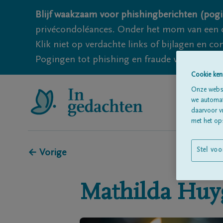
Blijf waakzaam voor phishingberichten (pogi
privécondoléances. Onder het mom van een c
Klik niet op verdachte links of bijlagen en 
Pogingen tot phishing en fraude vallen echter
Cookie ken
Onze websi
we automati
daarvoor v
met het ops
Stel voo
← Vorige
Mathilda
Huy