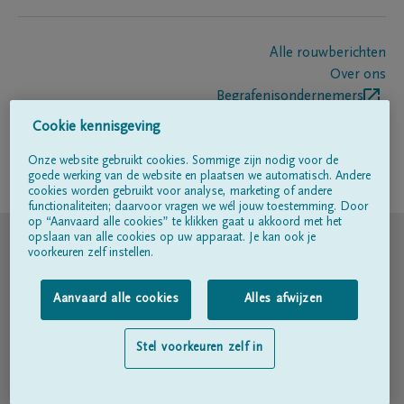
Alle rouwberichten
Over ons
Begrafenisondernemers
Contact
Cookie kennisgeving
Onze website gebruikt cookies. Sommige zijn nodig voor de
goede werking van de website en plaatsen we automatisch. Andere
Volg ons op
cookies worden gebruikt voor analyse, marketing of andere
functionaliteiten; daarvoor vragen we wél jouw toestemming. Door
op “Aanvaard alle cookies” te klikken gaat u akkoord met het
© DELA
opslaan van alle cookies op uw apparaat. Je kan ook je
voorkeuren zelf instellen.
Gebruiksvoorwaarden
Aanvaard alle cookies
Alles afwijzen
Privacyverklaring
Stel voorkeuren zelf in
Toegankelijkheidsverklaring
Cookiebeleid