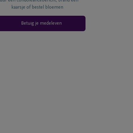
tuur een condoléancebericht, brand een
kaarsje of bestel bloemen
Betuig je medeleven