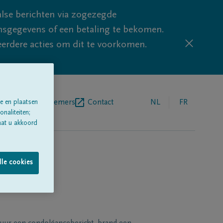
lse berichten via zogezegde
sgegevens of een betaling te bekomen.
eerdere acties om dit te voorkomen.
egrafenisondernemers
Contact
NL
FR
e en plaatsen
naliteiten;
aat u akkoord
lle cookies