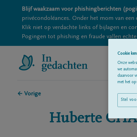
Blijf waakzaam voor phishingberichten (pogi
privécondoléances. Onder het mom van een c
Klik niet op verdachte links of bijlagen en 
Pogingen tot phishing en fraude vallen echter
Cookie ken
Onze websi
we automati
daarvoor v
met het ops
← Vorige
Stel voo
Huberte
CHA