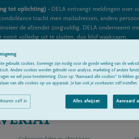
ng tot oplichting) -
DELA ontvangt meldingen over va
ondoléance tracht men mailadressen, andere persoon
controleer de afzender zorgvuldig. DELA onderneemt m
 nooit volledig uit te sluiten, dus blijf waakzaam.
nisgeving
Alle rouwberichten
Over ons
B
te gebruikt cookies. Sommige zijn nodig voor de goede werking van de websit
sch. Andere cookies worden gebruikt voor analyse, marketing of andere functio
ragen we wél jouw toestemming. Door op “Aanvaard alle cookies” te klikken g
laan van alle cookies op uw apparaat. Je kan ook je voorkeuren zelf instellen.
rkeuren zelf in
Alles afwijzen
Aanvaard a
VERIAT