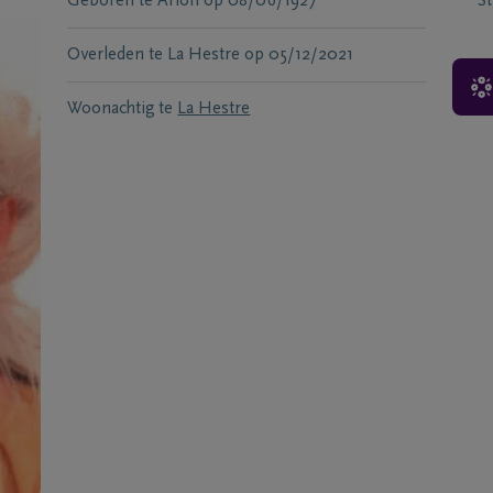
Geboren te
Arlon
op
08/06/1927
S
Overleden te
La Hestre
op
05/12/2021
Woonachtig te
La Hestre