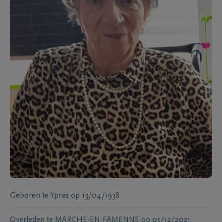
Geboren te
Ypres
op
13/04/1938
Overleden te
MARCHE-EN-FAMENNE
op
05/12/2021