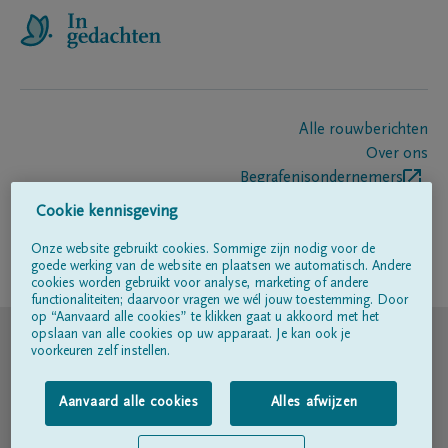
Alle rouwberichten
Over ons
Begrafenisondernemers
Contact
Cookie kennisgeving
Onze website gebruikt cookies. Sommige zijn nodig voor de
goede werking van de website en plaatsen we automatisch. Andere
Volg ons op
cookies worden gebruikt voor analyse, marketing of andere
functionaliteiten; daarvoor vragen we wél jouw toestemming. Door
op “Aanvaard alle cookies” te klikken gaat u akkoord met het
© DELA
opslaan van alle cookies op uw apparaat. Je kan ook je
voorkeuren zelf instellen.
Gebruiksvoorwaarden
Aanvaard alle cookies
Alles afwijzen
Privacyverklaring