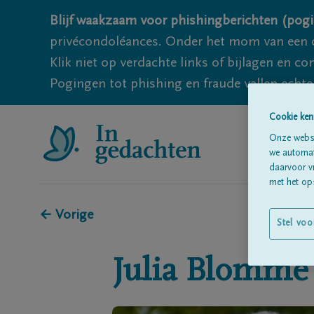
Blijf waakzaam voor phishingberichten (pogi
privécondoléances. Onder het mom van een c
Klik niet op verdachte links of bijlagen en 
Pogingen tot phishing en fraude vallen echter
Cookie ken
Onze websi
we automati
daarvoor v
met het ops
← Vorige
Stel voo
Julia
Blomme