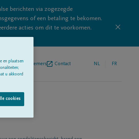
lse berichten via zogezegde
sgegevens of een betaling te bekomen.
eerdere acties om dit te voorkomen.
e en plaatsen
egrafenisondernemers
Contact
NL
FR
naliteiten;
aat u akkoord
lle cookies