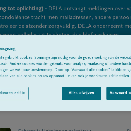
ng tot oplichting) -
DELA ontvangt meldingen over va
ondoléance tracht men mailadressen, andere persoon
controleer de afzender zorgvuldig. DELA onderneemt m
 nooit volledig uit te sluiten, dus blijf waakzaam.
nisgeving
te gebruikt cookies. Sommige zijn nodig voor de goede werking van de websit
Alle rouwberichten
Over ons
B
sch. Andere cookies worden gebruikt voor analyse, marketing of andere functio
ragen we wél jouw toestemming. Door op “Aanvaard alle cookies” te klikken g
laan van alle cookies op uw apparaat. Je kan ook je voorkeuren zelf instellen.
rkeuren zelf in
Alles afwijzen
Aanvaard a