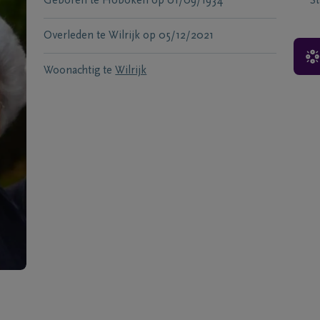
Geboren te
Hoboken
op
01/09/1934
S
Overleden te
Wilrijk
op
05/12/2021
Woonachtig te
Wilrijk