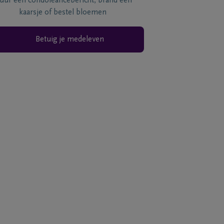
tuur een condoléancebericht, brand een
kaarsje of bestel bloemen
Betuig je medeleven