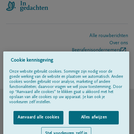
Alle rouwberichten
Over ons
Begrafenisondernemers
Contact
Cookie kennisgeving
Onze website gebruikt cookies. Sommige zijn nodig voor de
goede werking van de website en plaatsen we automatisch. Andere
Volg ons op
cookies worden gebruikt voor analyse, marketing of andere
functionaliteiten; daarvoor vragen we wél jouw toestemming. Door
op “Aanvaard alle cookies” te klikken gaat u akkoord met het
© DELA
opslaan van alle cookies op uw apparaat. Je kan ook je
voorkeuren zelf instellen.
Gebruiksvoorwaarden
Aanvaard alle cookies
Alles afwijzen
Privacyverklaring
Stel voorkeuren zelf in