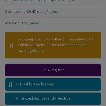
Geboren te
Berg en Terblijt
op
14/05/1946
Overleden te
GENK
op
05/12/2021
Woonachtig te
Lanaken
joyce geijselaars, Nelly-Pierre Haesen-Reynders,
Odette Muytjens, Liliane Maes
hebben een
kaarsje gebrand.
Rouwregister
Digitaal kaarsje branden
Privé condoléancebericht versturen