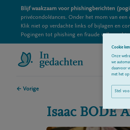
Blijf waakzaam voor phishingberichten (pogi
privécondoléances. Onder het mom van een c
Klik niet op verdachte links of bijlagen en 
Pogingen tot phishing en fraude vallen echter
Cookie ken
Onze websi
we automati
daarvoor v
met het ops
← Vorige
Stel voo
Isaac
BODE 