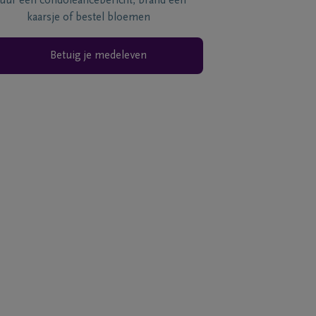
tuur een condoléancebericht, brand een
kaarsje of bestel bloemen
Betuig je medeleven