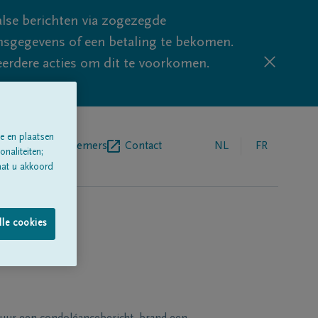
lse berichten via zogezegde
sgegevens of een betaling te bekomen.
eerdere acties om dit te voorkomen.
e en plaatsen
egrafenisondernemers
Contact
NL
FR
naliteiten;
aat u akkoord
lle cookies