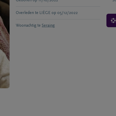
Geboren
op
11/10/2022
S
Overleden te
LIÈGE
op
05/12/2022
Woonachtig te
Seraing