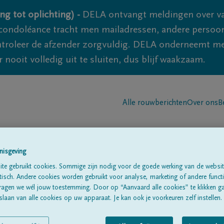
ng tot oplichting) -
DELA ontvangt meldingen over va
ondoléance tracht men mailadressen, andere persoon
controleer de afzender zorgvuldig. DELA onderneemt m
 nooit volledig uit te sluiten, dus blijf waakzaam.
Alle rouwberichten
Over ons
B
nisgeving
te gebruikt cookies. Sommige zijn nodig voor de goede werking van de websit
sch. Andere cookies worden gebruikt voor analyse, marketing of andere functio
ragen we wél jouw toestemming. Door op “Aanvaard alle cookies” te klikken g
laan van alle cookies op uw apparaat. Je kan ook je voorkeuren zelf instellen.