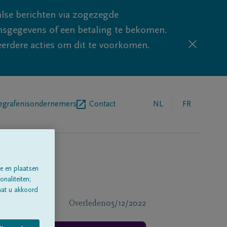
lse berichten via zogezegde
sgegevens of een betaling te bekomen.
eerdere acties om dit te voorkomen.
egrafenisondernemers
Contact
NL
FR
e en plaatsen
naliteiten;
aat u akkoord
Overleden
05/12/2022