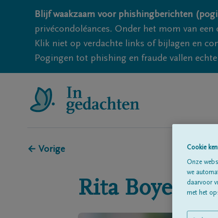
Blijf waakzaam voor phishingberichten (pogi
privécondoléances. Onder het mom van een c
Klik niet op verdachte links of bijlagen en 
Pogingen tot phishing en fraude vallen echter
← Vorige
Cookie ken
Onze websi
we automati
Rita
Boyen
daarvoor v
met het ops