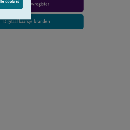
lle cookies
Rouwregister
Digitaal kaarsje branden