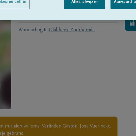
Geboren te
Sint-Truiden
op
08/06/1939
rkeuren zelf in
Alles afwijzen
Aanvaard a
Overleden te
GLABBEEK
op
05/12/2022
Woonachtig te
Glabbeek-Zuurbemde
en mia alen-willems, Verlinden Gaston, Jose Vuerinckx,
sje gebrand.