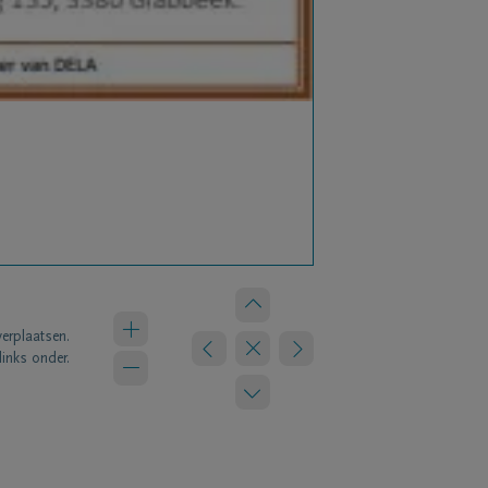
verplaatsen.
links onder.