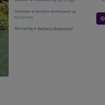
Geboren te
Antwerpen
op
04/12/1933
S
Overleden te
Berchem (Antwerpen)
op
05/12/2023
Woonachtig te
Berchem (Antwerpen)