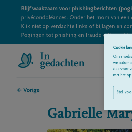
Blijf waakzaam voor phishingberichten (pogi
privécondoléances. Onder het mom van een c
Klik niet op verdachte links of bijlagen en 
Pogingen tot phishing en fraude vallen echter
Cookie ken
Onze websi
we automati
daarvoor v
met het ops
← Vorige
Stel voo
Gabrielle
Mar