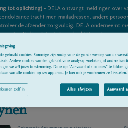
ng tot oplichting) -
DELA ontvangt meldingen over va
ondoléance tracht men mailadressen, andere persoon
controleer de afzender zorgvuldig. DELA onderneemt m
 nooit volledig uit te sluiten, dus blijf waakzaam.
nisgeving
te gebruikt cookies. Sommige zijn nodig voor de goede werking van de websit
Alle rouwberichten
Over ons
B
sch. Andere cookies worden gebruikt voor analyse, marketing of andere functio
ragen we wél jouw toestemming. Door op “Aanvaard alle cookies” te klikken g
laan van alle cookies op uw apparaat. Je kan ook je voorkeuren zelf instellen.
rkeuren zelf in
Alles afwijzen
Aanvaard a
ynen