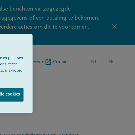
lse berichten via zogezegde
sgegevens of een betaling te bekomen.
eerdere acties om dit te voorkomen.
e en plaatsen
egrafenisondernemers
Contact
NL
FR
naliteiten;
aat u akkoord
lle cookies