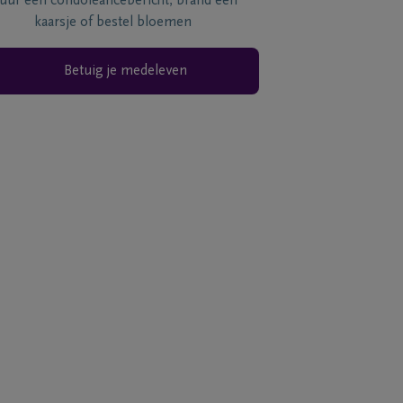
tuur een condoléancebericht, brand een
kaarsje of bestel bloemen
Betuig je medeleven