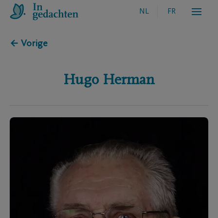
NL
FR
← Vorige
Hugo
Herman