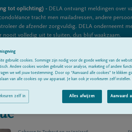
ng tot oplichting) -
DELA ontvangt meldingen over va
ondoléance tracht men mailadressen, andere persoon
controleer de afzender zorgvuldig. DELA onderneemt m
 nooit volledig uit te sluiten, dus blijf waakzaam.
nisgeving
Alle rouwberichten
Over ons
B
te gebruikt cookies. Sommige zijn nodig voor de goede werking van de websit
sch. Andere cookies worden gebruikt voor analyse, marketing of andere functio
ragen we wél jouw toestemming. Door op “Aanvaard alle cookies” te klikken g
laan van alle cookies op uw apparaat. Je kan ook je voorkeuren zelf instellen.
rkeuren zelf in
Alles afwijzen
Aanvaard a
rue