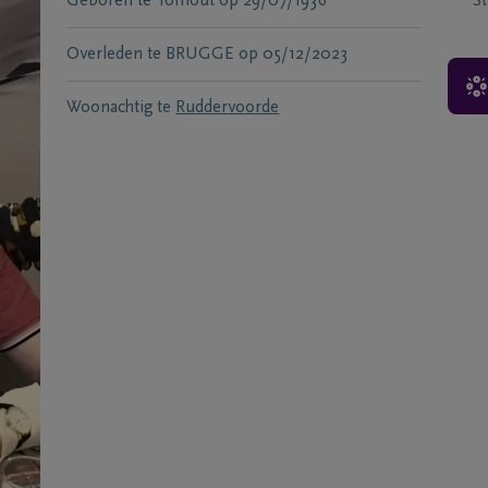
Geboren te
Torhout
op
29/07/1936
S
Overleden te
BRUGGE
op
05/12/2023
Woonachtig te
Ruddervoorde