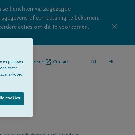
lse berichten via zogezegde
sgegevens of een betaling te bekomen.
eerdere acties om dit te voorkomen.
egrafenisondernemers
Contact
NL
FR
e en plaatsen
naliteiten;
aat u akkoord
lle cookies