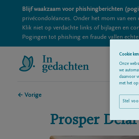
Blijf waakzaam voor phishingberichten (pogi
privécondoléances. Onder het mom van een c
Klik niet op verdachte links of bijlagen en 
Pogingen tot phishing en fraude vallen echter
Cookie ken
Onze websi
we automati
daarvoor v
met het ops
← Vorige
Stel voo
Prosper
Dela