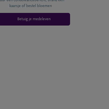
tuur een condoléancebericht, brand een
kaarsje of bestel bloemen
Betuig je medeleven