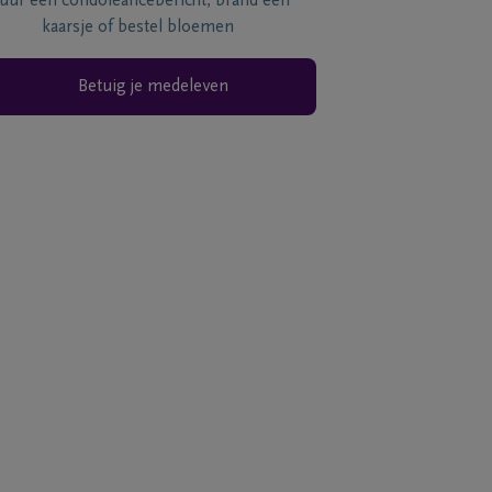
tuur een condoléancebericht, brand een
kaarsje of bestel bloemen
Betuig je medeleven