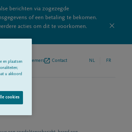
lse berichten via zogezegde
sgegevens of een betaling te bekomen.
eerdere acties om dit te voorkomen.
egrafenisondernemers
Contact
NL
FR
e en plaatsen
naliteiten;
aat u akkoord
lle cookies