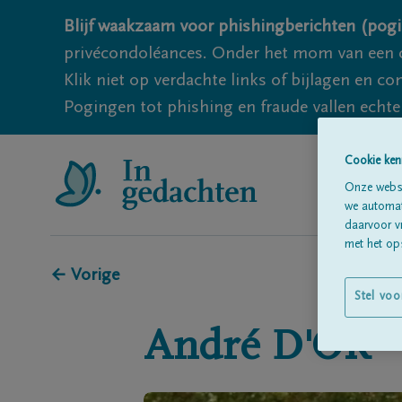
Blijf waakzaam voor phishingberichten (pogi
privécondoléances. Onder het mom van een c
Klik niet op verdachte links of bijlagen en 
Pogingen tot phishing en fraude vallen echter
Cookie ken
Onze websi
we automati
daarvoor v
met het ops
← Vorige
Stel voo
André
D'OR