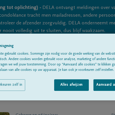
ng tot oplichting) -
DELA ontvangt meldingen over va
ondoléance tracht men mailadressen, andere persoon
controleer de afzender zorgvuldig. DELA onderneemt m
 nooit volledig uit te sluiten, dus blijf waakzaam.
nisgeving
Alle rouwberichten
Over ons
B
te gebruikt cookies. Sommige zijn nodig voor de goede werking van de websit
sch. Andere cookies worden gebruikt voor analyse, marketing of andere functio
ragen we wél jouw toestemming. Door op “Aanvaard alle cookies” te klikken g
laan van alle cookies op uw apparaat. Je kan ook je voorkeuren zelf instellen.
rkeuren zelf in
Alles afwijzen
Aanvaard a