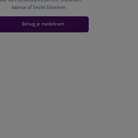
tuur een condoléancebericht, brand een
kaarsje of bestel bloemen
Betuig je medeleven