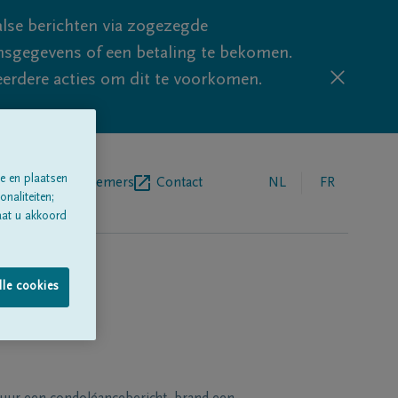
lse berichten via zogezegde
sgegevens of een betaling te bekomen.
eerdere acties om dit te voorkomen.
e en plaatsen
egrafenisondernemers
Contact
NL
FR
naliteiten;
aat u akkoord
lle cookies