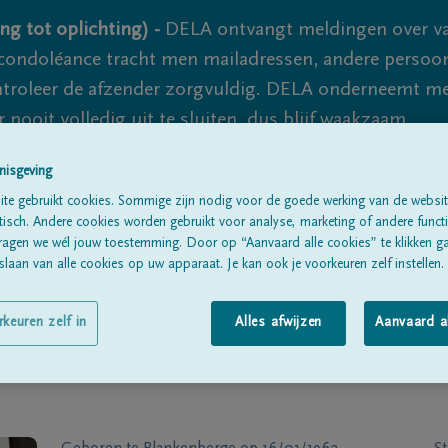
ng tot oplichting) -
DELA ontvangt meldingen over va
ondoléance tracht men mailadressen, andere persoon
controleer de afzender zorgvuldig. DELA onderneemt m
 nooit volledig uit te sluiten, dus blijf waakzaam.
nisgeving
te gebruikt cookies. Sommige zijn nodig voor de goede werking van de websit
Alle rouwberichten
Over ons
B
sch. Andere cookies worden gebruikt voor analyse, marketing of andere functio
ragen we wél jouw toestemming. Door op “Aanvaard alle cookies” te klikken g
laan van alle cookies op uw apparaat. Je kan ook je voorkeuren zelf instellen.
rkeuren zelf in
Alles afwijzen
Aanvaard a