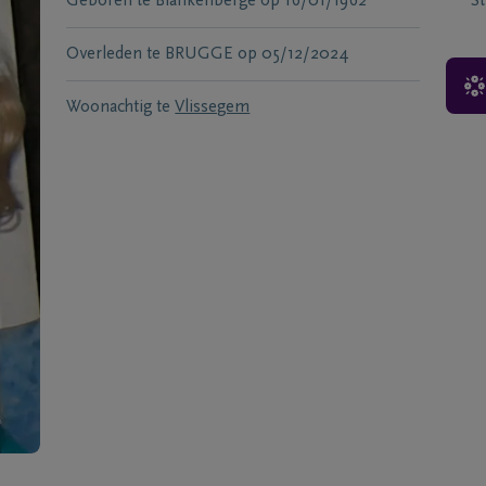
Geboren te
Blankenberge
op
16/01/1962
S
Overleden te
BRUGGE
op
05/12/2024
Woonachtig te
Vlissegem