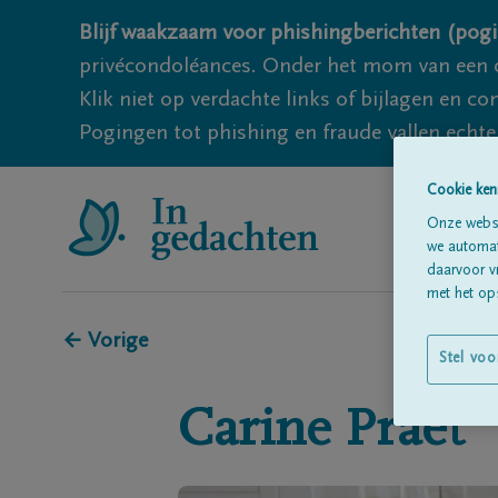
Blijf waakzaam voor phishingberichten (pogi
privécondoléances. Onder het mom van een c
Klik niet op verdachte links of bijlagen en 
Pogingen tot phishing en fraude vallen echter
Cookie ken
Onze websi
we automati
daarvoor v
met het ops
← Vorige
Stel voo
Carine
Praet