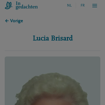
NL
FR
← Vorige
Lucia
Brisard