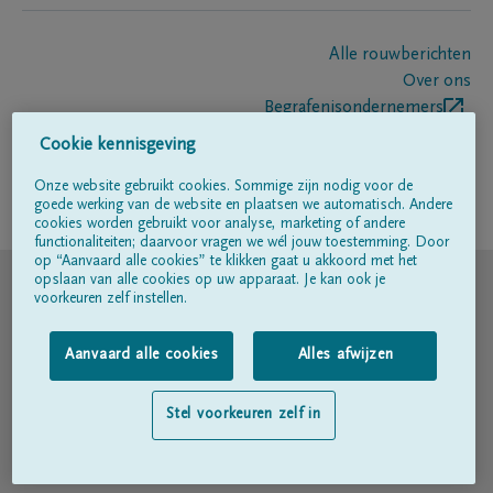
Alle rouwberichten
Over ons
Begrafenisondernemers
Contact
Cookie kennisgeving
Onze website gebruikt cookies. Sommige zijn nodig voor de
goede werking van de website en plaatsen we automatisch. Andere
Volg ons op
cookies worden gebruikt voor analyse, marketing of andere
functionaliteiten; daarvoor vragen we wél jouw toestemming. Door
op “Aanvaard alle cookies” te klikken gaat u akkoord met het
© DELA
opslaan van alle cookies op uw apparaat. Je kan ook je
voorkeuren zelf instellen.
Gebruiksvoorwaarden
Aanvaard alle cookies
Alles afwijzen
Privacyverklaring
Stel voorkeuren zelf in
Toegankelijkheidsverklaring
Cookiebeleid