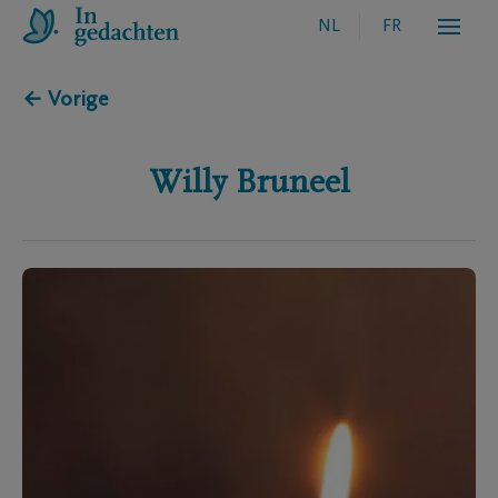
NL
FR
← Vorige
Willy
Bruneel