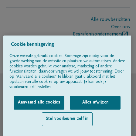
Alle rouwberichten
Over ons
Begrafenisondernemers
Contact
Cookie kennisgeving
Onze website gebruikt cookies. Sommige zijn nodig voor de
goede werking van de website en plaatsen we automatisch. Andere
Volg ons op
cookies worden gebruikt voor analyse, marketing of andere
functionaliteiten; daarvoor vragen we wél jouw toestemming. Door
op “Aanvaard alle cookies” te klikken gaat u akkoord met het
© DELA
opslaan van alle cookies op uw apparaat. Je kan ook je
voorkeuren zelf instellen.
Gebruiksvoorwaarden
Aanvaard alle cookies
Alles afwijzen
Privacyverklaring
Stel voorkeuren zelf in
Toegankelijkheidsverklaring
Cookiebeleid