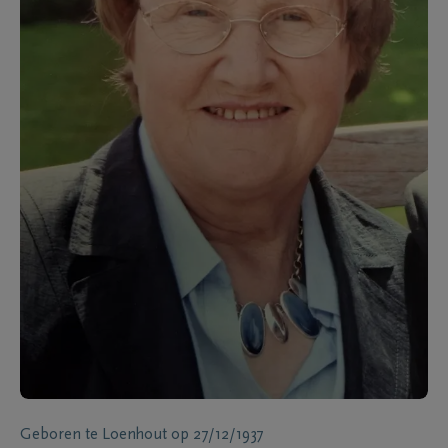
Geboren te
Loenhout
op
27/12/1937