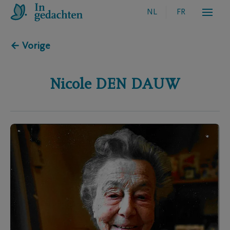
NL
FR
← Vorige
Nicole
DEN DAUW