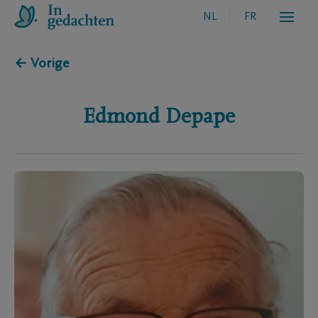
NL
FR
← Vorige
Edmond
Depape