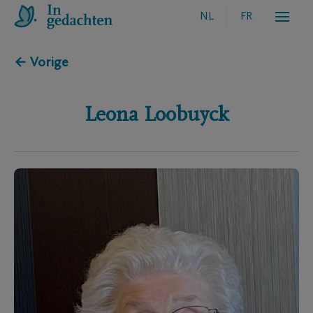
NL
FR
← Vorige
Leona
Loobuyck