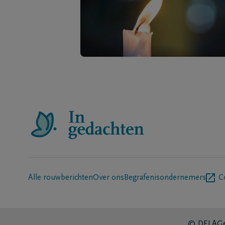
Alle rouwberichten
Over ons
Begrafenisondernemers
C
© DELA
Ge