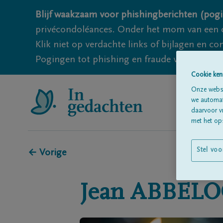
Blijf waakzaam voor phishingberichten (pogi
privécondoléances. Onder het mom van een c
Klik niet op verdachte links of bijlagen en 
Pogingen tot phishing en fraude vallen echter
Cookie ken
Onze websi
we automati
daarvoor v
met het ops
Stel voo
← Vorige
Jean
ABBELO