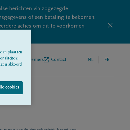
lse berichten via zogezegde
sgegevens of een betaling te bekomen.
eerdere acties om dit te voorkomen.
e en plaatsen
naliteiten;
egrafenisondernemers
Contact
NL
FR
aat u akkoord
lle cookies