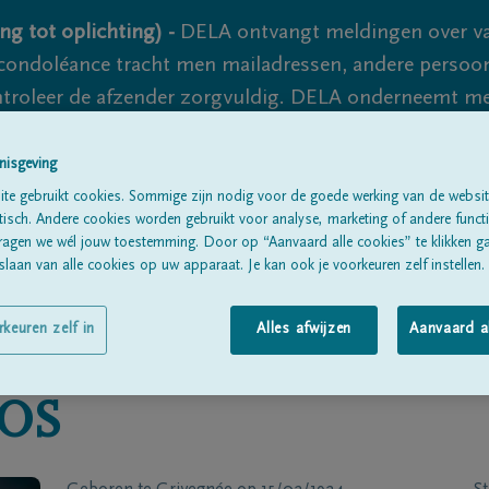
ng tot oplichting) -
DELA ontvangt meldingen over va
ondoléance tracht men mailadressen, andere persoon
controleer de afzender zorgvuldig. DELA onderneemt m
 nooit volledig uit te sluiten, dus blijf waakzaam.
nisgeving
te gebruikt cookies. Sommige zijn nodig voor de goede werking van de websit
sch. Andere cookies worden gebruikt voor analyse, marketing of andere functio
Alle rouwberichten
Over ons
B
ragen we wél jouw toestemming. Door op “Aanvaard alle cookies” te klikken g
laan van alle cookies op uw apparaat. Je kan ook je voorkeuren zelf instellen.
rkeuren zelf in
Alles afwijzen
Aanvaard a
OS