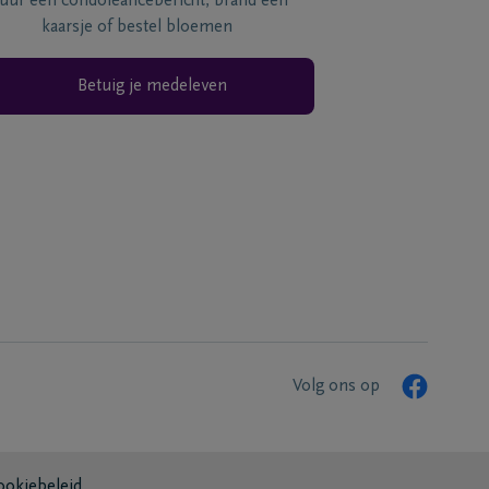
tuur een condoléancebericht, brand een
kaarsje of bestel bloemen
Betuig je medeleven
Volg ons op
ookiebeleid