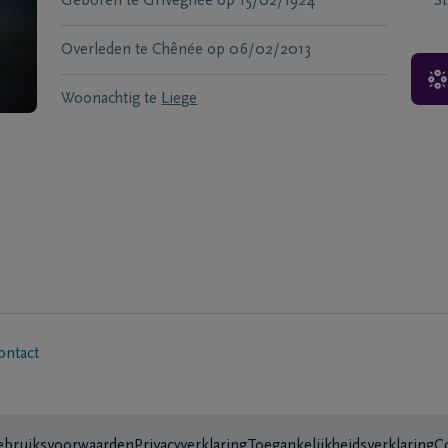
Geboren te
Grivegnée
op
15/02/1924
S
Overleden te
Chênée
op
06/02/2013
Woonachtig te
Liege
ontact
bruiksvoorwaarden
Privacyverklaring
Toegankelijkheidsverklaring
C