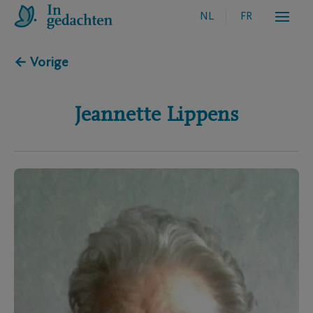
NL
FR
← Vorige
Jeannette
Lippens