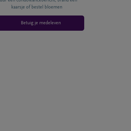
tuur een condoléancebericht, brand een
kaarsje of bestel bloemen
Betuig je medeleven