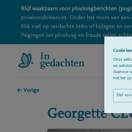
Blijf waakzaam voor phishingberichten (pogi
privécondoléances. Onder het mom van een c
Klik niet op verdachte links of bijlagen en 
Pogingen tot phishing en fraude vallen echter
Cookie ken
Onze websi
we automati
daarvoor v
met het ops
← Vorige
Stel voo
Georgette
CL