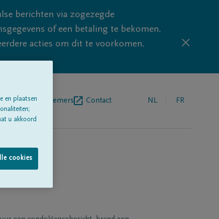
lse berichten via zogezegde
sgegevens of een betaling te bekomen.
eerdere acties om dit te voorkomen.
e en plaatsen
egrafenisondernemers
Contact
NL
FR
naliteiten;
aat u akkoord
lle cookies