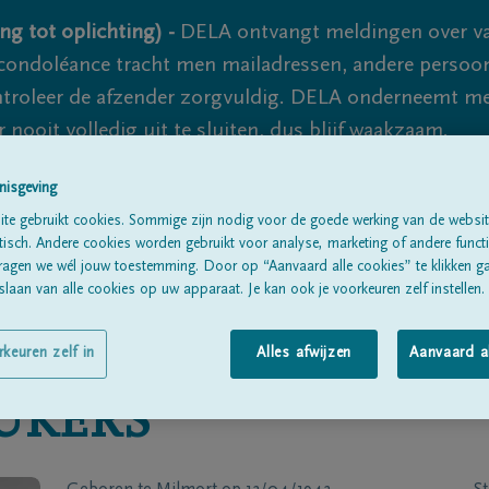
ng tot oplichting) -
DELA ontvangt meldingen over va
ondoléance tracht men mailadressen, andere persoon
controleer de afzender zorgvuldig. DELA onderneemt m
 nooit volledig uit te sluiten, dus blijf waakzaam.
nisgeving
te gebruikt cookies. Sommige zijn nodig voor de goede werking van de websit
Alle rouwberichten
Over ons
B
sch. Andere cookies worden gebruikt voor analyse, marketing of andere functio
ragen we wél jouw toestemming. Door op “Aanvaard alle cookies” te klikken g
laan van alle cookies op uw apparaat. Je kan ook je voorkeuren zelf instellen.
rkeuren zelf in
Alles afwijzen
Aanvaard a
UKERS