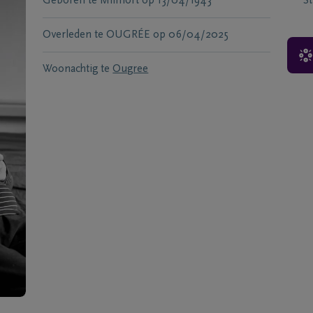
Geboren te
Milmort
op
13/04/1943
S
Overleden te
OUGRÉE
op
06/04/2025
Woonachtig te
Ougree