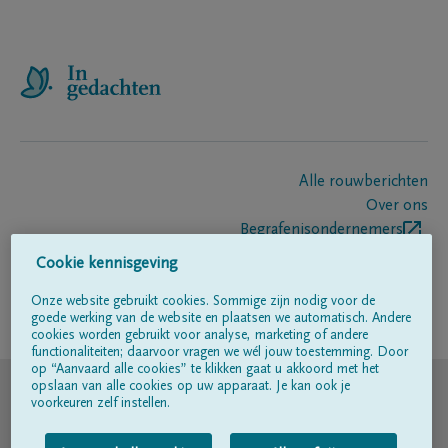
Alle rouwberichten
Over ons
Begrafenisondernemers
Contact
Cookie kennisgeving
Onze website gebruikt cookies. Sommige zijn nodig voor de
goede werking van de website en plaatsen we automatisch. Andere
Volg ons op
cookies worden gebruikt voor analyse, marketing of andere
functionaliteiten; daarvoor vragen we wél jouw toestemming. Door
op “Aanvaard alle cookies” te klikken gaat u akkoord met het
© DELA
opslaan van alle cookies op uw apparaat. Je kan ook je
voorkeuren zelf instellen.
Gebruiksvoorwaarden