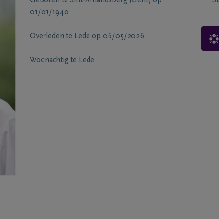
Geboren te
Sint-Amandsberg (Gent)
op
S
01/01/1940
Overleden te
Lede
op
06/05/2026
Woonachtig te
Lede