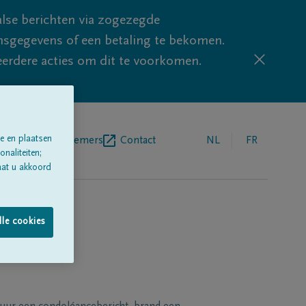
lse berichten via zogezegde
sgegevens of een betaling te bekomen.
eerdere acties om dit te voorkomen.
e en plaatsen
egrafenisondernemers
Contact
NL
FR
naliteiten;
aat u akkoord
lle cookies