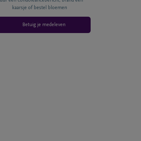
tuur een condoléancebericht, brand een
kaarsje of bestel bloemen
Betuig je medeleven