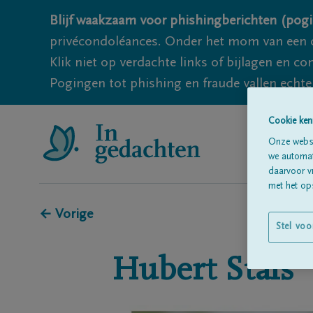
Blijf waakzaam voor phishingberichten (pogi
privécondoléances. Onder het mom van een c
Klik niet op verdachte links of bijlagen en 
Pogingen tot phishing en fraude vallen echter
Cookie ken
Onze websi
we automati
daarvoor v
met het ops
← Vorige
Stel voo
Hubert
Stals