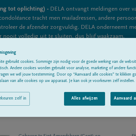
ng tot oplichting) -
DELA ontvangt meldingen over va
ondoléance tracht men mailadressen, andere persoon
controleer de afzender zorgvuldig. DELA onderneemt m
 nooit volledig uit te sluiten, dus blijf waakzaam.
nisgeving
te gebruikt cookies. Sommige zijn nodig voor de goede werking van de websit
Alle rouwberichten
Over ons
B
sch. Andere cookies worden gebruikt voor analyse, marketing of andere functio
ragen we wél jouw toestemming. Door op “Aanvaard alle cookies” te klikken g
laan van alle cookies op uw apparaat. Je kan ook je voorkeuren zelf instellen.
rkeuren zelf in
Alles afwijzen
Aanvaard a