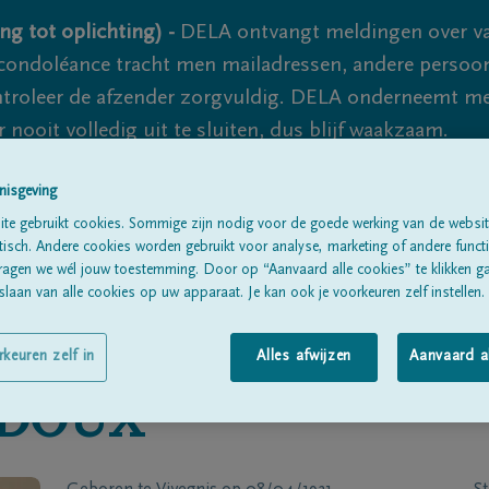
ng tot oplichting) -
DELA ontvangt meldingen over va
ondoléance tracht men mailadressen, andere persoon
controleer de afzender zorgvuldig. DELA onderneemt m
 nooit volledig uit te sluiten, dus blijf waakzaam.
nisgeving
Alle rouwberichten
Over ons
B
te gebruikt cookies. Sommige zijn nodig voor de goede werking van de websit
sch. Andere cookies worden gebruikt voor analyse, marketing of andere functio
ragen we wél jouw toestemming. Door op “Aanvaard alle cookies” te klikken g
laan van alle cookies op uw apparaat. Je kan ook je voorkeuren zelf instellen.
rkeuren zelf in
Alles afwijzen
Aanvaard a
EDOUX