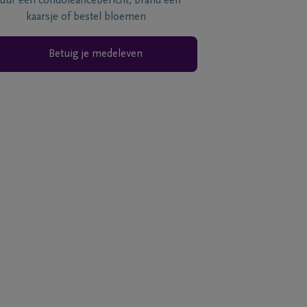
tuur een condoléancebericht, brand een
kaarsje of bestel bloemen
Betuig je medeleven