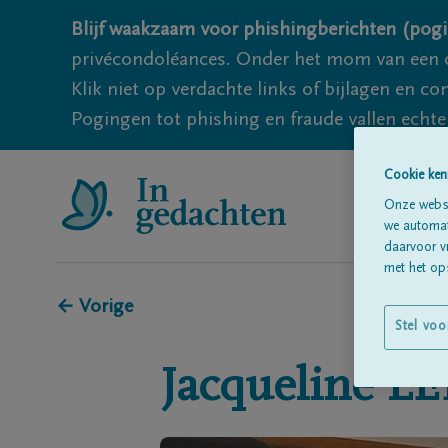
Blijf waakzaam voor phishingberichten (pogi
privécondoléances. Onder het mom van een c
Klik niet op verdachte links of bijlagen en 
Pogingen tot phishing en fraude vallen echter
Cookie ken
Onze websi
we automati
daarvoor v
met het ops
← Vorige
Stel voo
Jacqueline
L