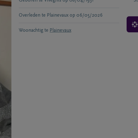
Geboren te
Vivegnis
op
08/04/1931
S
Overleden te
Plainevaux
op
06/05/2026
Woonachtig te
Plainevaux