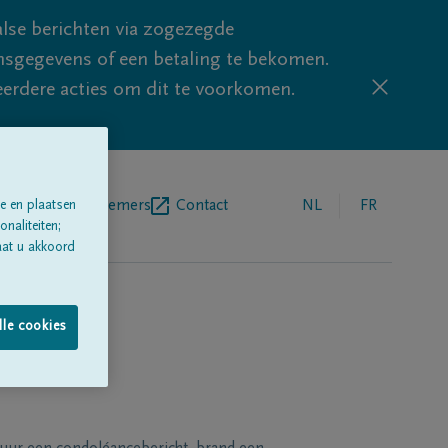
lse berichten via zogezegde
sgegevens of een betaling te bekomen.
eerdere acties om dit te voorkomen.
egrafenisondernemers
Contact
NL
FR
e en plaatsen
naliteiten;
aat u akkoord
lle cookies