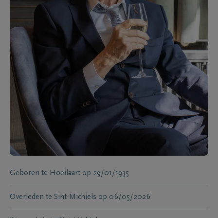
Geboren te
Hoeilaart
op
29/01/1935
Overleden te
Sint-Michiels
op
06/05/2026