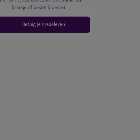
tuur een condoléancebericht, brand een
kaarsje of bestel bloemen
Betuig je medeleven