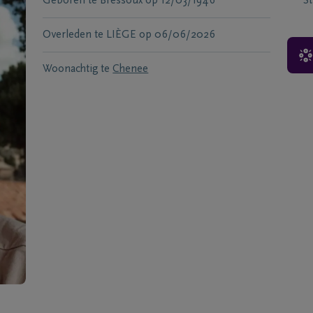
Geboren te
Bressoux
op
12/03/1946
S
Overleden te
LIÈGE
op
06/06/2026
Woonachtig te
Chenee