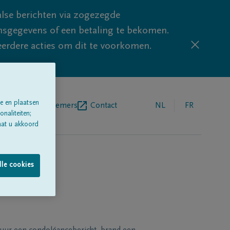
lse berichten via zogezegde
sgegevens of een betaling te bekomen.
eerdere acties om dit te voorkomen.
e en plaatsen
egrafenisondernemers
Contact
NL
FR
naliteiten;
aat u akkoord
lle cookies