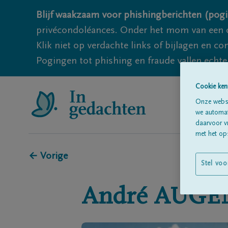
Blijf waakzaam voor phishingberichten (pogi
privécondoléances. Onder het mom van een c
Klik niet op verdachte links of bijlagen en 
Pogingen tot phishing en fraude vallen echter
Cookie ken
Onze websi
we automati
daarvoor v
met het ops
← Vorige
Stel voo
André
AUGE