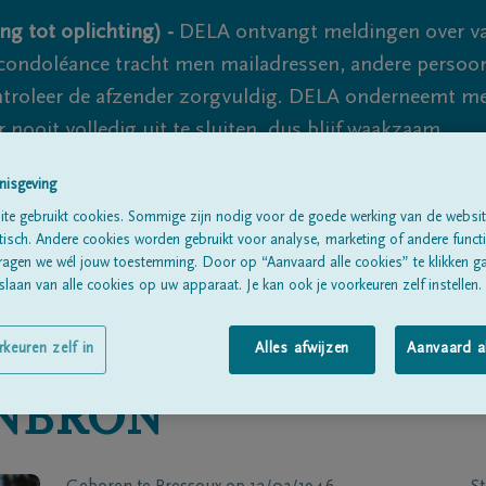
ng tot oplichting) -
DELA ontvangt meldingen over va
ondoléance tracht men mailadressen, andere persoon
controleer de afzender zorgvuldig. DELA onderneemt m
 nooit volledig uit te sluiten, dus blijf waakzaam.
nisgeving
te gebruikt cookies. Sommige zijn nodig voor de goede werking van de websit
Alle rouwberichten
Over ons
B
sch. Andere cookies worden gebruikt voor analyse, marketing of andere functio
ragen we wél jouw toestemming. Door op “Aanvaard alle cookies” te klikken g
laan van alle cookies op uw apparaat. Je kan ook je voorkeuren zelf instellen.
rkeuren zelf in
Alles afwijzen
Aanvaard a
NBRON