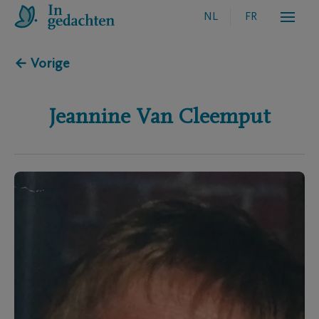
NL
FR
← Vorige
Jeannine
Van Cleemput