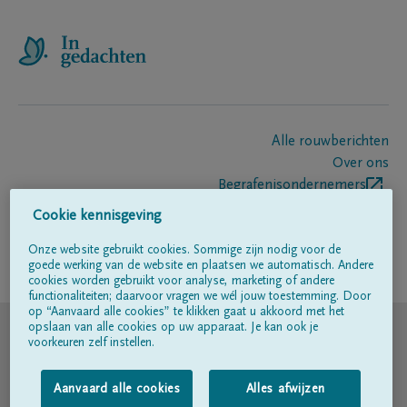
Alle rouwberichten
Over ons
Begrafenisondernemers
Contact
Cookie kennisgeving
Onze website gebruikt cookies. Sommige zijn nodig voor de
goede werking van de website en plaatsen we automatisch. Andere
Volg ons op
cookies worden gebruikt voor analyse, marketing of andere
functionaliteiten; daarvoor vragen we wél jouw toestemming. Door
op “Aanvaard alle cookies” te klikken gaat u akkoord met het
© DELA
opslaan van alle cookies op uw apparaat. Je kan ook je
voorkeuren zelf instellen.
Gebruiksvoorwaarden
Aanvaard alle cookies
Alles afwijzen