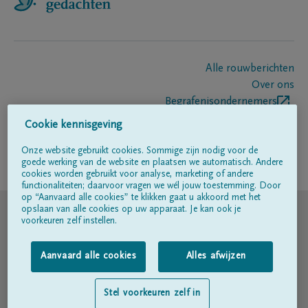
Alle rouwberichten
Over ons
Begrafenisondernemers
Contact
Cookie kennisgeving
Onze website gebruikt cookies. Sommige zijn nodig voor de
goede werking van de website en plaatsen we automatisch. Andere
Volg ons op
cookies worden gebruikt voor analyse, marketing of andere
functionaliteiten; daarvoor vragen we wél jouw toestemming. Door
op “Aanvaard alle cookies” te klikken gaat u akkoord met het
© DELA
opslaan van alle cookies op uw apparaat. Je kan ook je
voorkeuren zelf instellen.
Gebruiksvoorwaarden
Aanvaard alle cookies
Alles afwijzen
Privacyverklaring
Stel voorkeuren zelf in
Toegankelijkheidsverklaring